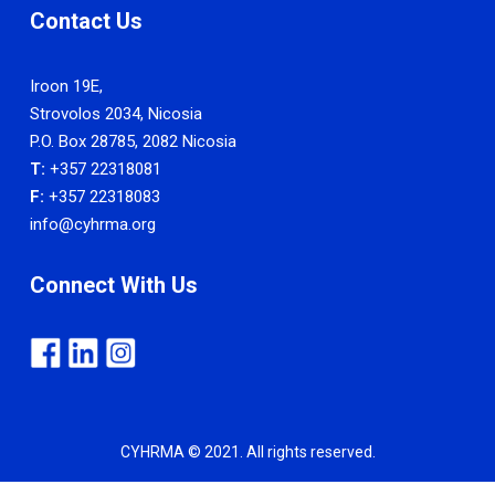
Contact Us
Iroon 19E,
Strovolos 2034, Nicosia
P.O. Box 28785, 2082 Nicosia
T:
+357 22318081
F:
+357 22318083
info@cyhrma.org
Connect With Us
CYHRMA © 2021. All rights reserved.