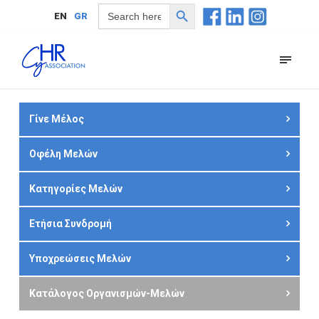
Search Button
Search
EN
GR
for:
Γίνε Μέλος
Οφέλη Μελών
Κατηγορίες Μελών
Ετήσια Συνδρομή
Υποχρεώσεις Μελών
Κατάλογος Οργανισμών-Μελών